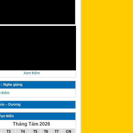
Xem thêm
 : Nghe giảng
 thêm
 Âm – Dương
Vạn Niên
Tháng Tám 2026
T3
T4
T5
T6
T7
CN