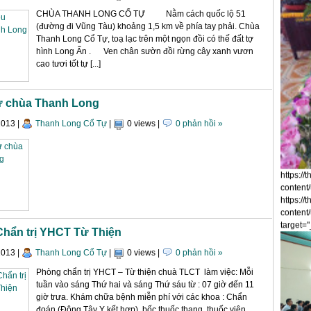
CHÙA THANH LONG CỔ TỰ Nằm cách quốc lộ 51
(đường đi Vũng Tàu) khoảng 1,5 km về phía tay phải. Chùa
Thanh Long Cổ Tự, toạ lạc trên một ngọn đồi có thế đất tợ
hình Long Ấn . Ven chân sườn đồi rừng cây xanh vươn
cao tươi tốt tự [...]
ự chùa Thanh Long
2013
|
Thanh Long Cổ Tự
|
0 views
|
0 phản hồi »
https:/
content
https:/
content
hẩn trị YHCT Từ Thiện
target=
2013
|
Thanh Long Cổ Tự
|
0 views
|
0 phản hồi »
Phòng chẩn trị YHCT – Từ thiện chuà TLCT làm việc: Mỗi
tuần vào sáng Thứ hai và sáng Thứ sáu từ : 07 giờ đến 11
giờ trưa. Khám chữa bệnh miễn phí với các khoa : Chẩn
đoán (Đông Tây Y kết hợp), bốc thuốc thang, thuốc viên,