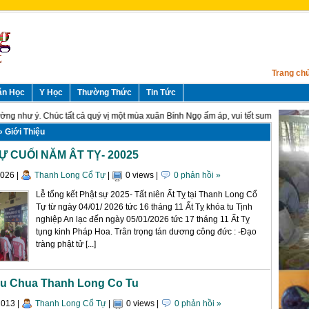
Trang ch
ăn Học
Y Học
Thường Thức
Tin Tức
g như ý. Chúc tất cả quý vị một mùa xuân Bính Ngọ ấm áp, vui tết sum vầy, đầm ấm
 Giới Thiệu
Ự CUỐI NĂM ÂT TỴ- 20025
2026
|
Thanh Long Cổ Tự
|
0 views
|
0 phản hồi »
Lễ tổng kết Phật sự 2025- Tất niên Ất Tỵ tại Thanh Long Cổ
Tự từ ngày 04/01/ 2026 tức 16 tháng 11 Ất Tỵ khóa tu Tịnh
nghiệp An lạc đến ngày 05/01/2026 tức 17 tháng 11 Ất Tỵ
tụng kinh Pháp Hoa. Trân trọng tán dương công đức : -Đạo
tràng phật tử [...]
ieu Chua Thanh Long Co Tu
2013
|
Thanh Long Cổ Tự
|
0 views
|
0 phản hồi »