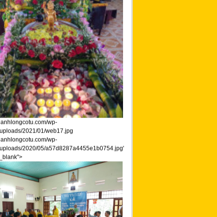
/thanhlongcotu.com/wp-
/uploads/2021/01/web17.jpg
/thanhlongcotu.com/wp-
/uploads/2020/05/a57d8287a4455e1b0754.jpg"
"_blank">