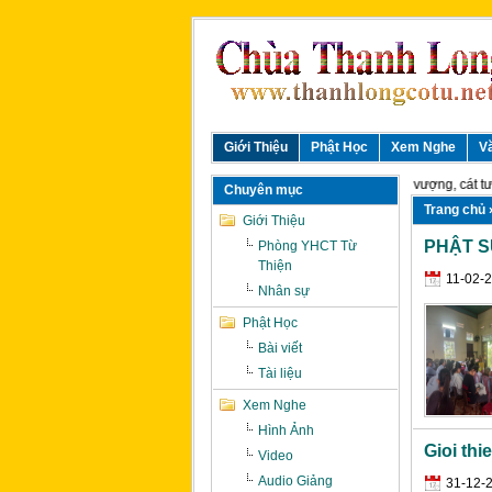
Giới Thiệu
Phật Học
Xem Nghe
V
ị , cầu chúc toàn thể quý vị hạnh phúc, yên vui, an khang thịnh vượng, cát tườn
Chuyên mục
Trang chủ
»
Giới Thiệu
PHẬT S
Phòng YHCT Từ
Thiện
11-02-
Nhân sự
Phật Học
Bài viết
Tài liệu
Xem Nghe
Hình Ảnh
Gioi th
Video
Audio Giảng
31-12-