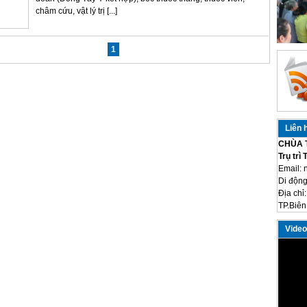
châm cứu, vật lý trị [...]
1
Liên 
CHÙA 
Trụ trì
Email:
Di động
Địa chỉ
TP.Biên
Video