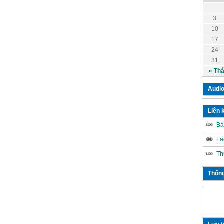
3
10
17
24
31
« Th
Audio
Liên 
Bá
Fa
Th
Thống