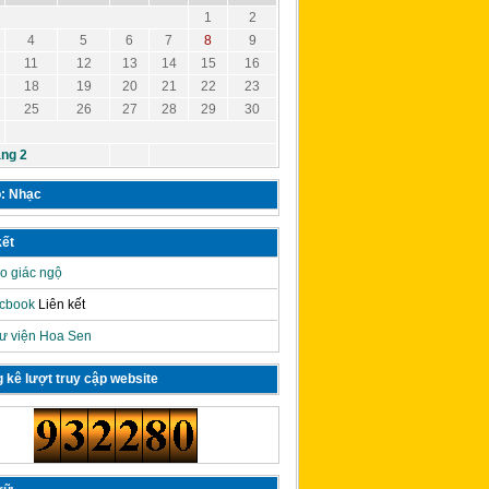
1
2
4
5
6
7
8
9
11
12
13
14
15
16
18
19
20
21
22
23
25
26
27
28
29
30
áng 2
: Nhạc
kết
o giác ngộ
cbook
Liên kết
ư viện Hoa Sen
 kê lượt truy cập website