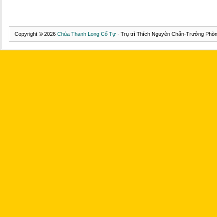
Copyright © 2026
Chùa Thanh Long Cổ Tự
· Trụ trì Thích Nguyên Chấn-Trưởng Phòng