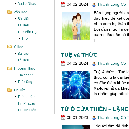
Audio Nhạc
04-02-2024
|
Thanh Long Cổ 
Văn Học
Bốn hạng người đá
dấu hiệu để xét đo
Bài viết
nhìn xem họ thân t
Tài liệu
Bởi gần mực thì đe
Thơ Văn Học
sương lâu dần sẽ t
Thơ
[...]
Y Học
Bài viết
TUỆ và THỨC
Tài liệu
04-02-2024
|
Thanh Long Cổ 
Thường Thức
Tuệ & thức – Tuệ là 
Gia chánh
thức cũng là cái bi
Thủ công
có đặc điểm khác n
Xá-lợi-phất đã khéo
Tin Tức
la nhằm giúp hội ch
Thông báo
Tin Phật sự
TỪ Ô CỬA THIỀN – LẶN
Tin Từ thiện
08-01-2023
|
Thanh Long Cổ 
“Người tâm đã tĩnh