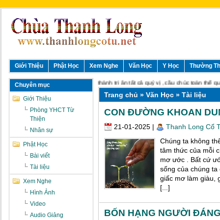
Giới Thiệu
Phật Học
Xem Nghe
Văn Học
Y Học
Thường T
 Chùa Thanh Long Cổ Tự chân thành tri ân tất cả quý vị , cầu chúc toàn thể quý v
Chuyên mục
Trang chủ
»
Văn Học
» Tài liệu
Giới Thiệu
Phòng YHCT Từ
CON ĐƯỜNG KHOAN DU
Thiện
21-01-2025
|
Thanh Long Cổ 
Nhân sự
Chúng ta không th
Phật Học
tâm thức của mỗi c
Bài viết
mơ ước . Bất cứ ư
Tài liệu
sống của chúng ta 
giấc mơ làm giàu, 
Xem Nghe
[...]
Hình Ảnh
Video
BỐN HẠNG NGƯỜI ĐÁNG
Audio Giảng