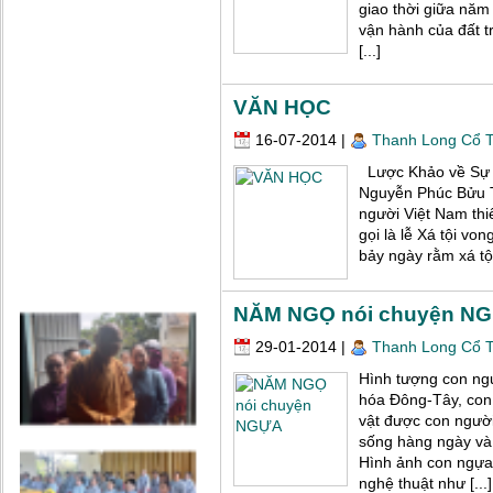
giao thời giữa năm
vận hành của đất t
[...]
VĂN HỌC
16-07-2014
|
Thanh Long Cổ 
Lược Khảo về Sự T
Nguyễn Phúc Bửu T
người Việt Nam thi
gọi là lễ Xá tội v
bảy ngày rằm xá tội
NĂM NGỌ nói chuyện N
29-01-2014
|
Thanh Long Cổ 
Hình tượng con ngự
hóa Đông-Tây, con 
vật được con người
sống hàng ngày và l
Hình ảnh con ngựa
nghệ thuật như [...]