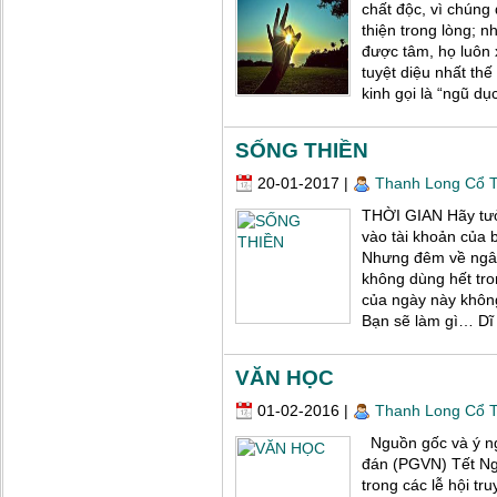
chất độc, vì chúng
thiện trong lòng; 
được tâm, họ luôn
tuyệt diệu nhất thế
kinh gọi là “ngũ dục
SỐNG THIỀN
20-01-2017
|
Thanh Long Cổ 
THỜI GIAN Hãy tưở
vào tài khoản của 
Nhưng đêm về ngân
không dùng hết tro
của ngày này khôn
Bạn sẽ làm gì… Dĩ [
VĂN HỌC
01-02-2016
|
Thanh Long Cổ 
Nguồn gốc và ý ng
đán (PGVN) Tết Ngu
trong các lễ hội tr